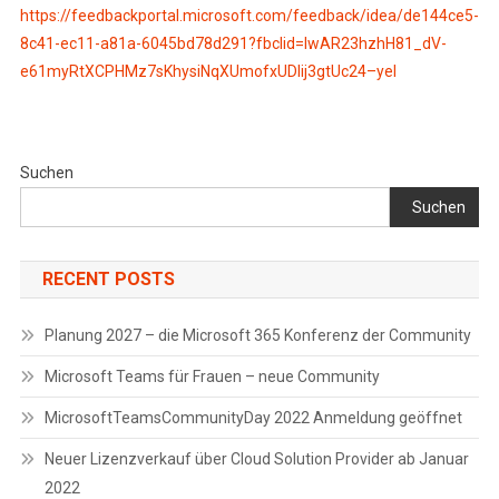
https://feedbackportal.microsoft.com/feedback/idea/de144ce5-
8c41-ec11-a81a-6045bd78d291?fbclid=IwAR23hzhH81_dV-
e61myRtXCPHMz7sKhysiNqXUmofxUDIij3gtUc24–yeI
Suchen
Suchen
RECENT POSTS
Planung 2027 – die Microsoft 365 Konferenz der Community
Microsoft Teams für Frauen – neue Community
MicrosoftTeamsCommunityDay 2022 Anmeldung geöffnet
Neuer Lizenzverkauf über Cloud Solution Provider ab Januar
2022