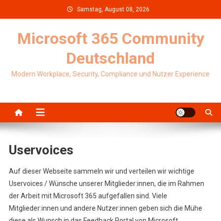
Skip
Samstag, August 08, 2026
to
content
Microsoft 365 Community
Deutschland
Modern Workplace, Security, Compliance und Nutzer Experience
Uservoices
Auf dieser Webseite sammeln wir und verteilen wir wichtige
Uservoices / Wünsche unserer Mitglieder:innen, die im Rahmen
der Arbeit mit Microsoft 365 aufgefallen sind. Viele
Mitglieder:innen und andere Nutzer:innen geben sich die Mühe
diese als Wunsch in das Feedback Portal von Microsoft