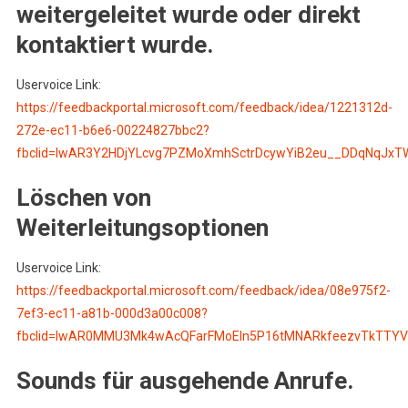
weitergeleitet wurde oder direkt
kontaktiert wurde.
Uservoice Link:
https://feedbackportal.microsoft.com/feedback/idea/1221312d-
272e-ec11-b6e6-00224827bbc2?
fbclid=IwAR3Y2HDjYLcvg7PZMoXmhSctrDcywYiB2eu__DDqNqJx
Löschen von
Weiterleitungsoptionen
Uservoice Link:
https://feedbackportal.microsoft.com/feedback/idea/08e975f2-
7ef3-ec11-a81b-000d3a00c008?
fbclid=IwAR0MMU3Mk4wAcQFarFMoEIn5P16tMNARkfeezvTkTTY
Sounds für ausgehende Anrufe.