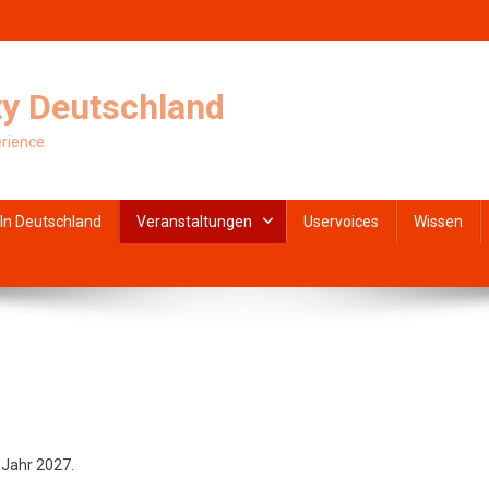
y Deutschland
erience
In Deutschland
Veranstaltungen
Uservoices
Wissen
 Jahr 2027.